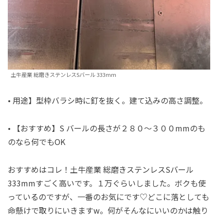
土牛産業 総磨きステンレスSバール 333mm
• 用途】型枠バラシ時に釘を抜く。建て込みの高さ調整。
• 【おすすめ】S バールの長さが２８０〜３００mmのも
のなら何でもOK
おすすめはコレ！土牛産業 総磨きステンレスSバール
333mmすごく高いです。１万ぐらいしました。ボクも使
っているのですが、一番のお気にです♡どこに落としても
命懸けで取りにいきますw。何がそんなにいいのかは触り