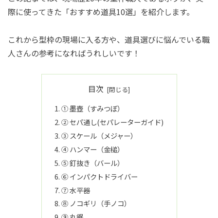
際に使ってきた「おすすめ道具10選」を紹介します。
これから型枠の現場に入る方や、道具選びに悩んでいる職
人さんの参考になればうれしいです！
目次
① 墨壺（すみつぼ）
② セパ通し(セパレーターガイド)
③ スケール（メジャー）
④ ハンマー（金槌）
⑤ 釘抜き（バール）
⑥ インパクトドライバー
⑦ 水平器
⑧ ノコギリ（手ノコ）
⑨ 丸鋸