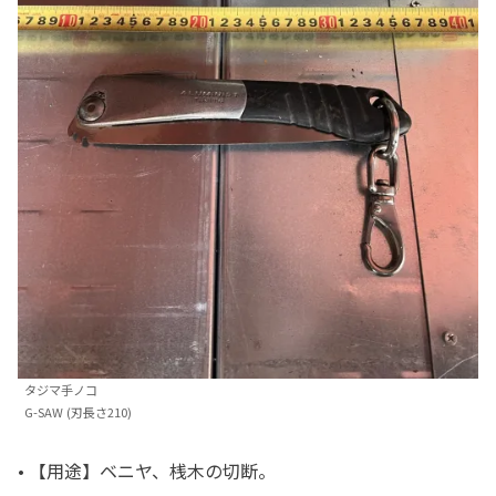
タジマ手ノコ
G-SAW (刃長さ210)
• 【用途】ベニヤ、桟木の切断。