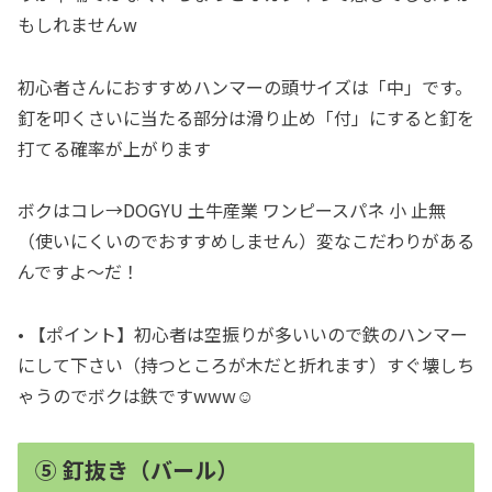
もしれませんw
初心者さんにおすすめハンマーの頭サイズは「中」です。
釘を叩くさいに当たる部分は滑り止め「付」にすると釘を
打てる確率が上がります
ボクはコレ→DOGYU 土牛産業 ワンピースパネ 小 止無
（使いにくいのでおすすめしません）変なこだわりがある
んですよ〜だ！
• 【ポイント】初心者は空振りが多いいので鉄のハンマー
にして下さい（持つところが木だと折れます）すぐ壊しち
ゃうのでボクは鉄ですwww☺︎
⑤ 釘抜き（バール）