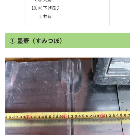
⑩ 下げ振り
共有:
① 墨壺（すみつぼ）