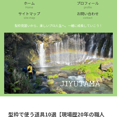
ホーム
プロフィール
Home
profile
サイトマップ
お問い合わせ
site-map
contact
型枠見習いから、楽しいプロ人生へ。一緒に成長していこう！
型枠で使う道具10選【現場歴20年の職人