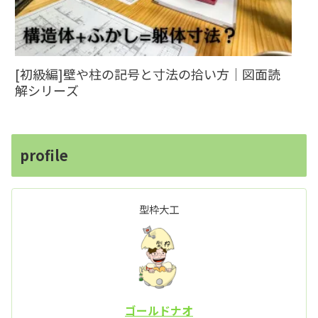
[初級編]壁や柱の記号と寸法の拾い方｜図面読
解シリーズ
profile
型枠大工
ゴールドナオ