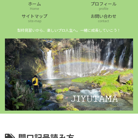
ホーム
プロフィール
Home
profile
サイトマップ
お問い合わせ
site-map
contact
型枠見習いから、楽しいプロ人生へ。一緒に成長していこう！
開口記号読み方