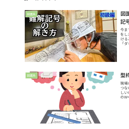
図
図面系
記
今ま
をし
ける
「ダ
型
図面系
現場
つな
しい
のW=1