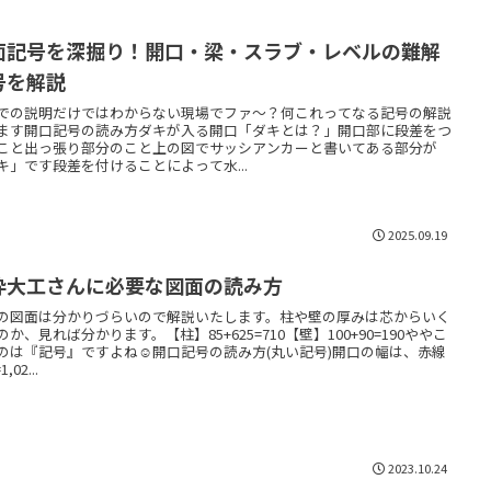
面記号を深掘り！開口・梁・スラブ・レベルの難解
号を解説
での説明だけではわからない現場でファ〜？何これってなる記号の解説
ます開口記号の読み方ダキが入る開口「ダキとは？」開口部に段差をつ
こと出っ張り部分のこと上の図でサッシアンカーと書いてある部分が
キ」です段差を付けることによって水...
2025.09.19
枠大工さんに必要な図面の読み方
の図面は分かりづらいので解説いたします。柱や壁の厚みは芯からいく
のか、見れば分かります。【柱】85+625=710【壁】100+90=190ややこ
のは『記号』ですよね☺︎開口記号の読み方(丸い記号)開口の幅は、赤線
,02...
2023.10.24