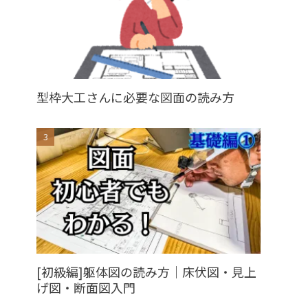
型枠大工さんに必要な図面の読み方
[初級編]躯体図の読み方｜床伏図・見上
げ図・断面図入門