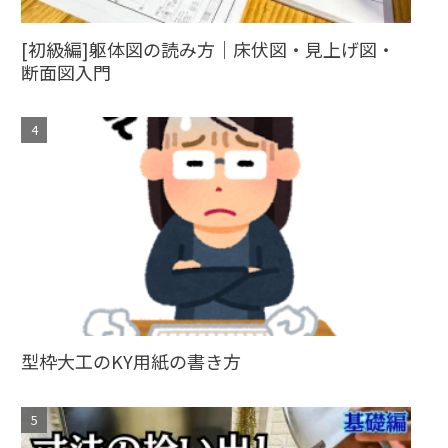
[初級編]躯体図の読み方｜床伏図・見上げ図・
断面図入門
型枠大工のKY用紙の書き方