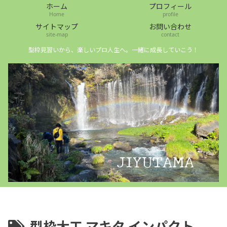
ホーム
プロフィール
Home
profile
サイトマップ
お問い合わせ
site-map
contact
型枠見習いから、楽しいプロ人生へ。一緒に成長していこう！
型枠大工 マキタ インパクト