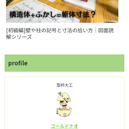
[初級編]壁や柱の記号と寸法の拾い方｜図面読
解シリーズ
profile
型枠大工
ゴールドナオ